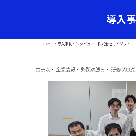
コ
ナ
ン
ビ
導入事
テ
ゲ
ン
ー
ツ
シ
へ
ョ
HOME
導入事例インタビュー 株式会社マイソフト
ス
ン
キ
に
ッ
移
プ
動
ホーム
・
企業情報
・
弊所の強み
・
研修プログ