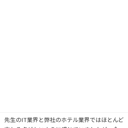
いてそれも大変励みになりました。こういった
基本的な事を学べる中堅向けの研修は少ない
ので、とても貴重だったと思います。また、説
得力のある外部の方の声が従業員に響いてい
るところは、大きなポイントです。テーマが絞
られていてわかりやすく、自分が何から取り組
めばよいかが明確で実施につながっている。
エピソード等ありましたらお聞かせくだ
さい。
先生のIT業界と弊社のホテル業界ではほとんど